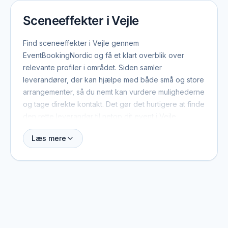
Sceneeffekter i Vejle
Find sceneeffekter i Vejle gennem
EventBookingNordic og få et klart overblik over
relevante profiler i området. Siden samler
leverandører, der kan hjælpe med både små og store
arrangementer, så du nemt kan vurdere mulighederne
og tage direkte kontakt. Det gør det hurtigere at finde
den rette leverandør til netop dit event i Vejle.
Læs mere
Når du booker sceneeffekter i Vejle, er der typisk et
par ting værd at have med fra start: dato, antal
gæster, lokation og det overordnede format. Med de
oplysninger kan leverandøren hurtigt vurdere, om de
er ledige, og give et realistisk pristilbud. På profilerne
kan du se, hvilke eventtyper de plejer at arbejde
med, og hvad der adskiller dem fra andre i området.