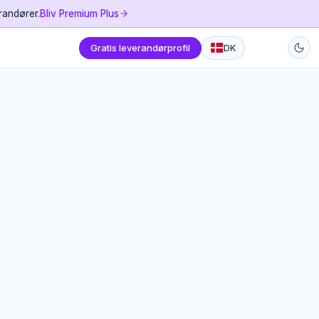
randører.
Bliv Premium Plus
Gratis leverandørprofil
DK