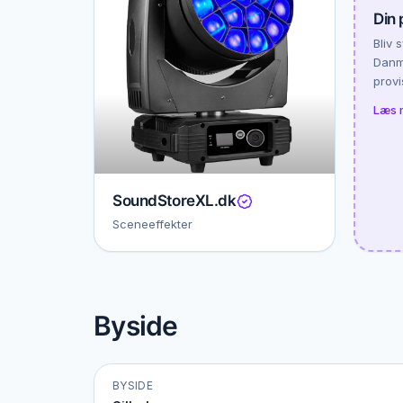
Din 
Bliv 
Danma
provi
Læs 
SoundStoreXL.dk
Sceneeffekter
Byside
BYSIDE