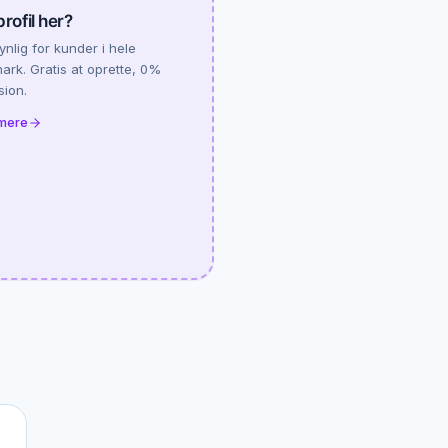
profil her?
synlig for kunder i hele
rk. Gratis at oprette, 0%
sion.
mere